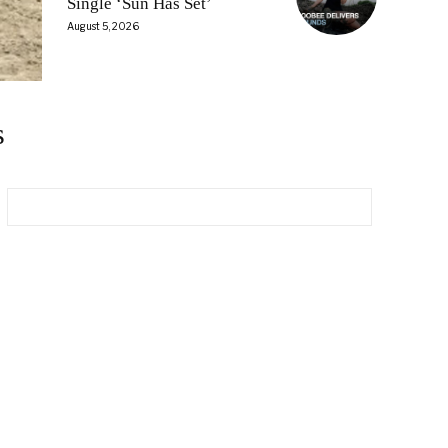
Single ‘Sun Has Set’
August 5, 2026
s