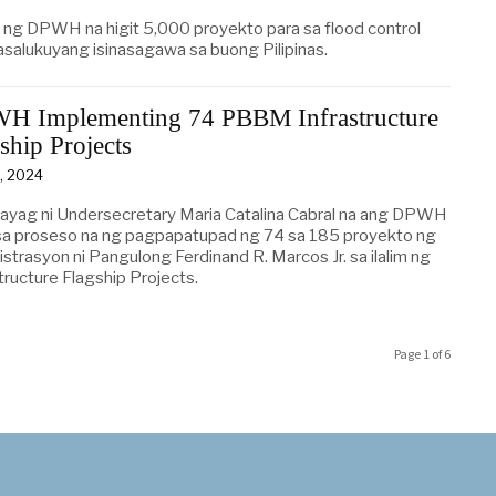
at ng DPWH na higit 5,000 proyekto para sa flood control
asalukuyang isinasagawa sa buong Pilipinas.
H Implementing 74 PBBM Infrastructure
ship Projects
6, 2024
hayag ni Undersecretary Maria Catalina Cabral na ang DPWH
sa proseso na ng pagpapatupad ng 74 sa 185 proyekto ng
strasyon ni Pangulong Ferdinand R. Marcos Jr. sa ilalim ng
tructure Flagship Projects.
Page 1 of 6