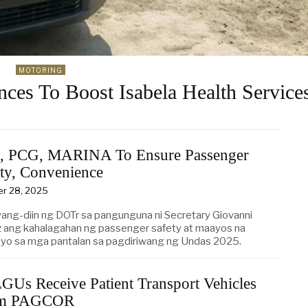
MOTORING
s To Boost Isabela Health Service
, PCG, MARINA To Ensure Passenger
ty, Convenience
er 28, 2025
yang-diin ng DOTr sa pangunguna ni Secretary Giovanni
 ang kahalagahan ng passenger safety at maayos na
syo sa mga pantalan sa pagdiriwang ng Undas 2025.
GUs Receive Patient Transport Vehicles
om PAGCOR