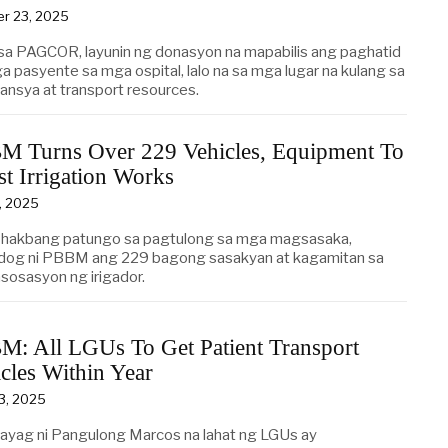
er 23, 2025
sa PAGCOR, layunin ng donasyon na mapabilis ang paghatid
a pasyente sa mga ospital, lalo na sa mga lugar na kulang sa
ansya at transport resources.
M Turns Over 229 Vehicles, Equipment To
t Irrigation Works
, 2025
 hakbang patungo sa pagtulong sa mga magsasaka,
ndog ni PBBM ang 229 bagong sasakyan at kagamitan sa
sosasyon ng irigador.
M: All LGUs To Get Patient Transport
cles Within Year
23, 2025
hayag ni Pangulong Marcos na lahat ng LGUs ay