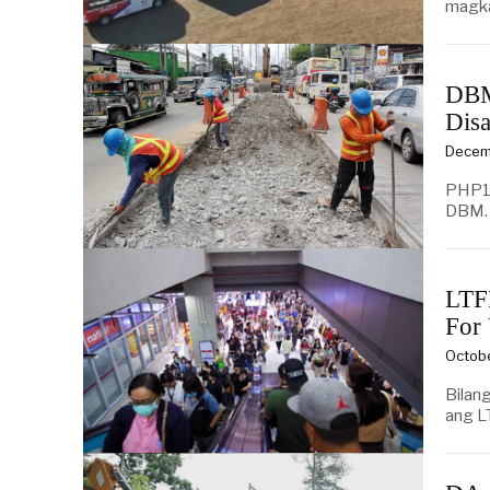
magka
DBM
Disa
Decem
PHP1 
DBM. 
LTF
For 
Octob
Bilan
ang L