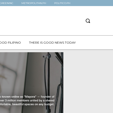
GREENINC
METROPOLITAN.PH
POLITICO.PH
OOD FILIPINO
THERE IS GOOD NEWS TODAY