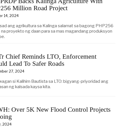
PRDP Backs Kalinga Agriculture With
256 Million Road Project
r 14, 2024
ad ang agrikultura sa Kalinga salamat sa bagong PHP256
on na proyekto ng daan para sa mas magandang produksyon
pe.
r Chief Reminds LTO, Enforcement
uld Lead To Safer Roads
mber 27, 2024
agan si Kalihim Bautista sa LTO: bigyang-priyoridad ang
asan ng kalsada kaysa kita.
H: Over 5K New Flood Control Projects
oing
9, 2024