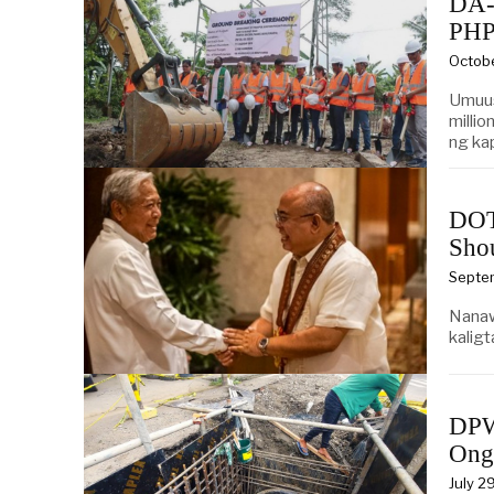
DA-
PHP
Octobe
Umuus
milli
ng ka
DOT
Sho
Septe
Nanaw
kaligt
DPW
Ong
July 2