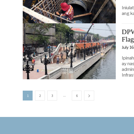
Iniul
ang k
DPW
Flag
July 1
Ipina
ay na
admini
Infras
...
1
2
3
6