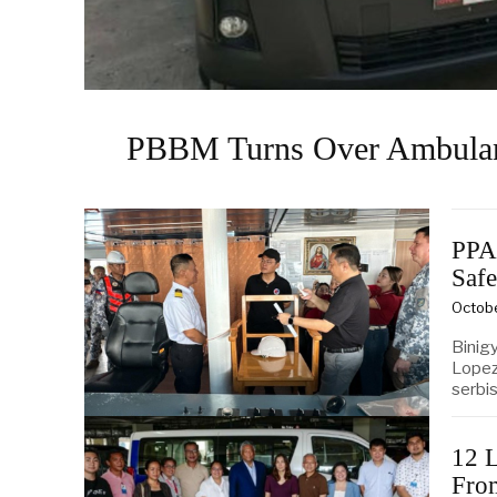
PBBM Turns Over Ambulance
PPA
Safe
Octob
Binig
Lopez
serbi
12 L
Fr