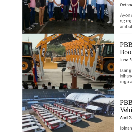
Octob
Ayon 
ng mg
ambul
PBB
Boos
June 3
Isang
iniha
mga a
PBB
Vehi
April 
Ipina