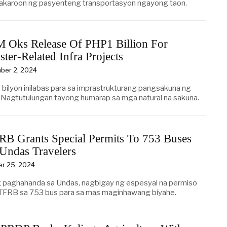
karoon ng pasyenteng transportasyon ngayong taon.
 Oks Release Of PHP1 Billion For
ster-Related Infra Projects
ber 2, 2024
bilyon inilabas para sa imprastrukturang pangsakuna ng
Nagtutulungan tayong humarap sa mga natural na sakuna.
RB Grants Special Permits To 753 Buses
Undas Travelers
er 25, 2024
g paghahanda sa Undas, nagbigay ng espesyal na permiso
TFRB sa 753 bus para sa mas maginhawang biyahe.